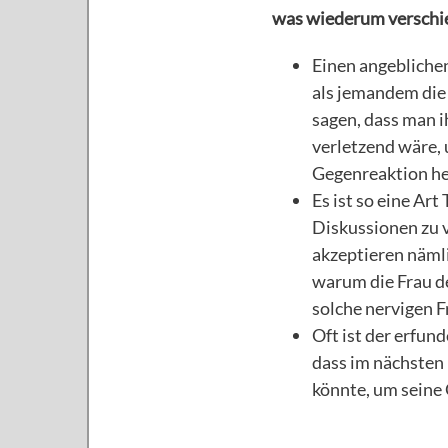
was wiederum verschi
Einen angeblichen
als jemandem die
sagen, dass man i
verletzend wäre,
Gegenreaktion he
Es ist so eine Ar
Diskussionen zu 
akzeptieren nämli
warum die Frau den
solche nervigen F
Oft ist der erfun
dass im nächsten 
könnte, um seine