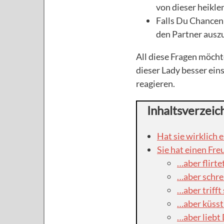
von dieser heikle
Falls Du Chancen 
den Partner ausz
All diese Fragen möcht
dieser Lady besser ein
reagieren.
Inhaltsverzeic
Hat sie wirklich 
Sie hat einen Fr
…aber flirte
…aber schre
…aber trifft
…aber küsst
…aber liebt