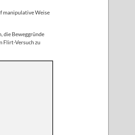
uf manipulative Weise
en, die Beweggründe
n Flirt-Versuch zu