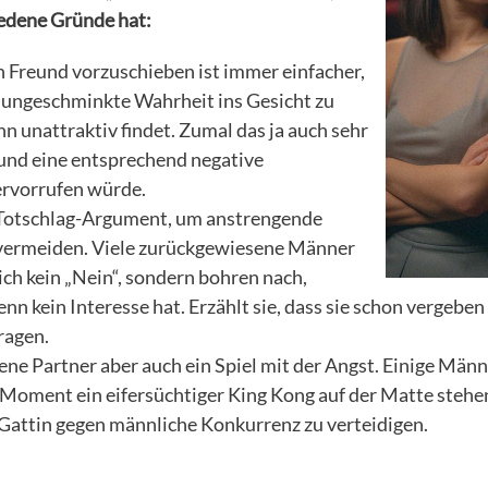
edene Gründe hat:
 Freund vorzuschieben ist immer einfacher,
 ungeschminkte Wahrheit ins Gesicht zu
hn unattraktiv findet. Zumal das ja auch sehr
 und eine entsprechend negative
rvorrufen würde.
t Totschlag-Argument, um anstrengende
vermeiden. Viele zurückgewiesene Männer
ch kein „Nein“, sondern bohren nach,
n kein Interesse hat. Erzählt sie, dass sie schon vergeben 
ragen.
dene Partner aber auch ein Spiel mit der Angst. Einige Män
Moment ein eifersüchtiger King Kong auf der Matte stehen
 Gattin gegen männliche Konkurrenz zu verteidigen.