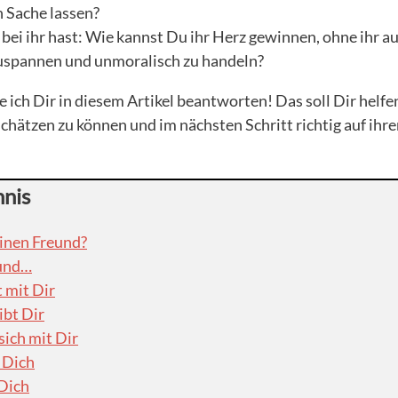
n Sache lassen?
bei ihr hast: Wie kannst Du ihr Herz gewinnen, ohne ihr a
uspannen und unmoralisch zu handeln?
e ich Dir in diesem Artikel beantworten! Das soll Dir helf
schätzen zu können und im nächsten Schritt richtig auf ihre
hnis
einen Freund?
eund…
t mit Dir
ibt Dir
 sich mit Dir
 Dich
 Dich