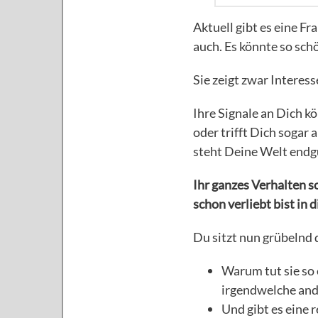
Aktuell gibt es eine F
auch. Es könnte so schö
Sie zeigt zwar Interess
Ihre Signale an Dich kö
oder trifft Dich sogar 
steht Deine Welt endgü
Ihr ganzes Verhalten 
schon verliebt bist in 
Du sitzt nun grübelnd 
Warum tut sie so e
irgendwelche and
Und gibt es eine r