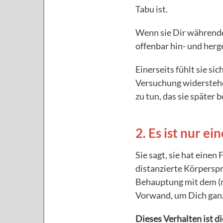
Tabu ist.
Wenn sie Dir währendde
offenbar hin- und herg
Einerseits fühlt sie si
Versuchung widerstehe
zu tun, das sie später 
2. Es ist nur e
Sie sagt, sie hat einen
distanzierte Körpersp
Behauptung mit dem (ni
Vorwand, um Dich gan
Dieses Verhalten ist d