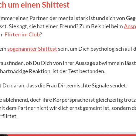
ich um einen Shittest
mmer einen Partner, der mental stark ist und sich von Geg
sst. Sie sagt, sie hat einen Freund? Zum Beispiel beim
Ansp
im
Flirten im Club
?
ein
sogenannter Shittest
sein, um Dich psychologisch auf d
rausfinden, ob Du Dich von ihrer Aussage abwimmeln lässt
 hartnäckige Reaktion, ist der Test bestanden.
t Du daran, dass die Frau Dir gemischte Signale sendet:
e ablehnend, doch ihre Körpersprache ist gleichzeitig trot
it dem Partner nicht wirklich ernst gemeint ist, sondern da
 flirtet.