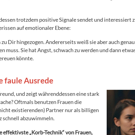
ssen trotzdem positive Signale sendet und interessiert zu 
erissen auf emotionaler Ebene:
ch zu Dir hingezogen. Andererseits weiß sie aber auch genau,
n muss. Sie hat Angst, schwach zu werden und dann etwas
bereuen könnte.
ine faule Ausrede
 Freund, und zeigt währenddessen eine stark
rache? Oftmals benutzen Frauen die
cht existierenden) Partner nur als billigen
z schnell abzuwimmeln.
ie effektivste „Korb-Technik“ von Frauen,