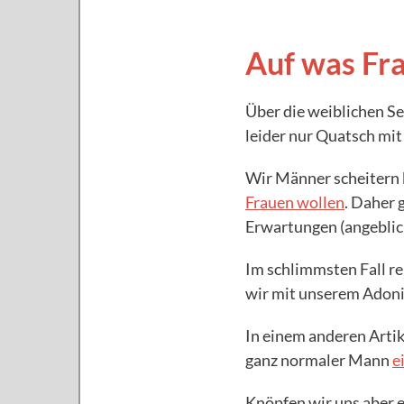
Auf was Fr
Über die weiblichen Se
leider nur Quatsch mit
Wir Männer scheitern b
Frauen wollen
. Daher 
Erwartungen (angeblich
Im schlimmsten Fall r
wir mit unserem Adoni
In einem anderen Artik
ganz normaler Mann
e
Knöpfen wir uns aber e