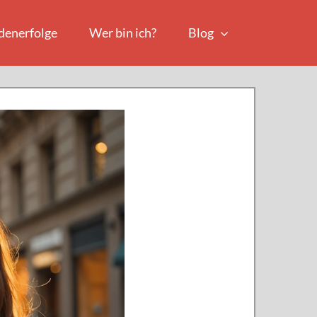
denerfolge
Wer bin ich?
Blog