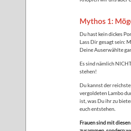
Mythos 1: Möge
Du hast kein dickes Po
Lass Dir gesagt sein: 
Deine Auserwählte ganz
Es sind nämlich NICHT
stehen!
Du kannst der reichste
vergoldeten Lambo dur
ist, was Du ihr zu biet
euch entstehen.
Frauen sind mit diese
zusammen, sondern weg