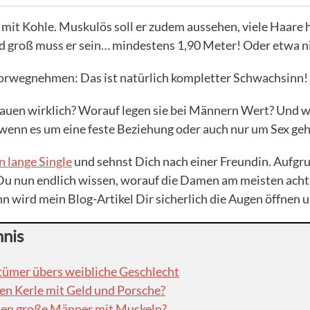
mit Kohle. Muskulös soll er zudem aussehen, viele Haare 
nd groß muss er sein… mindestens 1,90 Meter! Oder etwa n
 vorwegnehmen: Das ist natürlich kompletter Schwachsinn!
auen wirklich? Worauf legen sie bei Männern Wert? Und wa
wenn es um eine feste Beziehung oder auch nur um Sex geh
n lange Single
und sehnst Dich nach einer Freundin. Aufgr
 Du nun endlich wissen, worauf die Damen am meisten acht
nn wird mein Blog-Artikel Dir sicherlich die Augen öffnen u
hnis
rtümer übers weibliche Geschlecht
n Kerle mit Geld und Porsche?
uen große Männer mit Muskeln?