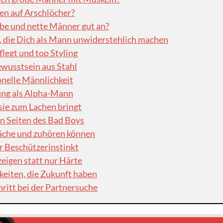
en auf Arschlöcher?
e und nette Männer gut an?
, die Dich als Mann unwiderstehlich machen
legt und top Styling
ewusstsein aus Stahl
onelle Männlichkeit
ung als Alpha-Mann
sie zum Lachen bringt
en Seiten des Bad Boys
äche und zuhören können
r Beschützerinstinkt
eigen statt nur Härte
iten, die Zukunft haben
ritt bei der Partnersuche