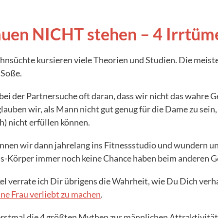
auen NICHT stehen – 4 Irrtüm
hnsüchte kursieren viele Theorien und Studien. Die meist
 Soße.
ei der Partnersuche oft daran, dass wir nicht das wahre 
glauben wir, als Mann nicht gut genug für die Dame zu sein, 
) nicht erfüllen können.
ennen wir dann jahrelang ins Fitnessstudio und wundern u
s-Körper immer noch keine Chance haben beim anderen G
el verrate ich Dir übrigens die Wahrheit, wie Du Dich verh
ine Frau verliebt zu machen
.
rstmal die 4 größten Mythen zur männlichen Attraktivität