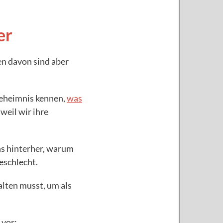
er
en davon sind aber
Geheimnis kennen,
was
weil wir ihre
ns hinterher, warum
eschlecht.
alten musst, um als
 vor: