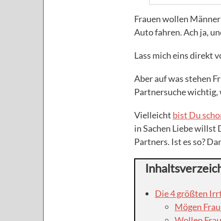
Frauen wollen Männer 
Auto fahren. Ach ja, u
Lass mich eins direkt
Aber auf was stehen Fr
Partnersuche wichtig, 
Vielleicht
bist Du scho
in Sachen Liebe willst
Partners. Ist es so? Da
Inhaltsverzeic
Die 4 größten Ir
Mögen Fraue
Wollen Fra