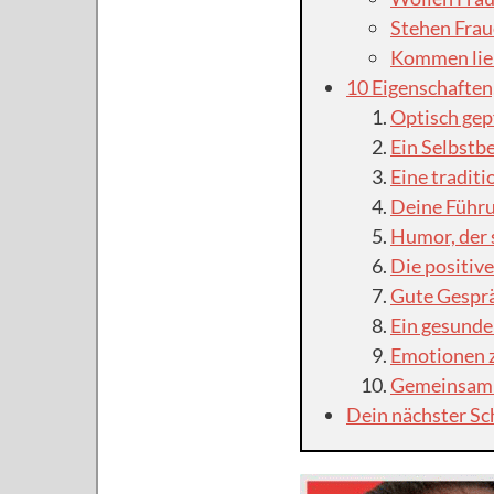
Stehen Frau
Kommen lieb
10 Eigenschaften
Optisch gepf
Ein Selbstb
Eine traditi
Deine Führ
Humor, der 
Die positiv
Gute Gespr
Ein gesunde
Emotionen z
Gemeinsamke
Dein nächster Sch