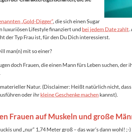
enannten „Gold-Digger“
, die sich einen Sugar
n luxuriösen Lifestyle finanziert und
bei jedem Date zahlt
.
ht der Typ Frau ist, für den Du Dich interessierst.
ll man(n) mit so einer?
ugen doch Frauen, die einen Mann fürs Leben suchen, der 
.
aterieller Natur. (Disclaimer: Heißt natürlich nicht, dass
ausführen oder ihr
kleine Geschenke machen
kannst).
hen Frauen auf Muskeln und große Män
Muckis und „nur“ 1,74 Meter groß – das war’s dann wohl! ;-)