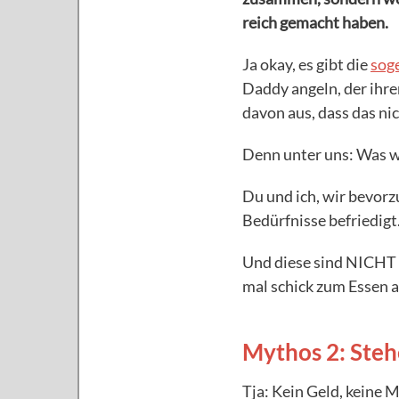
reich gemacht haben.
Ja okay, es gibt die
sog
Daddy angeln, der ihre
davon aus, dass das nic
Denn unter uns: Was wi
Du und ich, wir bevorz
Bedürfnisse befriedigt
Und diese sind NICHT m
mal schick zum Essen 
Mythos 2: Ste
Tja: Kein Geld, keine 