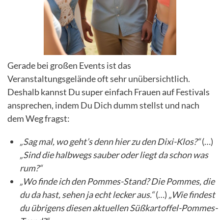
Gerade bei großen Events ist das
Veranstaltungsgelände oft sehr unübersichtlich.
Deshalb kannst Du super einfach Frauen auf Festivals
ansprechen, indem Du Dich dumm stellst und nach
dem Weg fragst:
„Sag mal, wo geht’s denn hier zu den Dixi-Klos?“
(…)
„Sind die halbwegs sauber oder liegt da schon was
rum?“
„Wo finde ich den Pommes-Stand? Die Pommes, die
du da hast, sehen ja echt lecker aus.“
(…)
„Wie findest
du übrigens diesen aktuellen Süßkartoffel-Pommes-