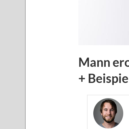
Mann ero
+ Beispi