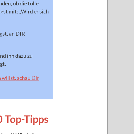
den, ob die tolle
st mit: „Wird er sich
gst, an DIR
und ihn dazu zu
gt.
illst, schau Dir
0 Top-Tipps