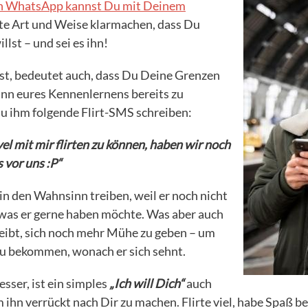
n WhatsApp kannst Du mit Deinem
te Art und Weise klarmachen, dass Du
lst – und sei es ihn!
st, bedeutet auch, dass Du Deine Grenzen
inn eures Kennenlernens bereits zu
Du ihm folgende Flirt-SMS schreiben:
el mit mir flirten zu können, haben wir noch
 vor uns :P“
 in den Wahnsinn treiben, weil er noch nicht
was er gerne haben möchte. Was aber auch
reibt, sich noch mehr Mühe zu geben – um
u bekommen, wonach er sich sehnt.
sser, ist ein simples
„Ich will Dich“
auch
m ihn verrückt nach Dir zu machen. Flirte viel, habe Spaß 