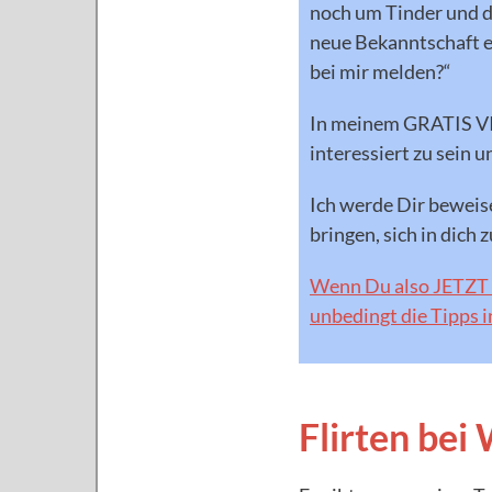
noch um Tinder und da
neue Bekanntschaft es
bei mir melden?“
In meinem GRATIS VID
interessiert zu sein 
Ich werde Dir beweise
bringen, sich in dich 
Wenn Du also JETZT 
unbedingt die Tipps i
Flirten be