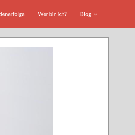
denerfolge
Wer bin ich?
Blog