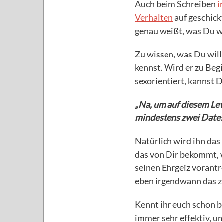
Auch beim Schreiben
i
Verhalten
auf geschick
genau weißt, was Du wil
Zu wissen, was Du will
kennst. Wird er zu Beg
sexorientiert, kannst 
„Na, um auf diesem Lev
mindestens zwei Dates
Natürlich wird ihn das
das von Dir bekommt, 
seinen Ehrgeiz vorant
eben irgendwann das z
Kennt ihr euch schon be
immer sehr effektiv, u