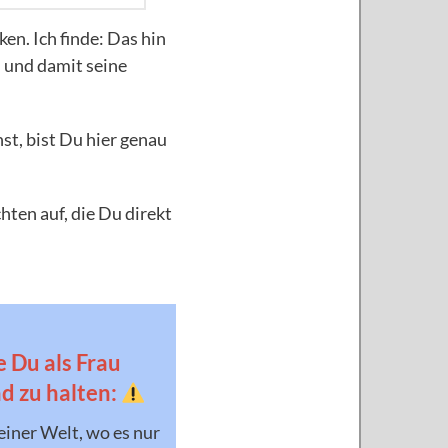
en. Ich finde: Das hin
n und damit seine
t, bist Du hier genau
hten auf, die Du direkt
e Du als Frau
d zu halten:
 einer Welt, wo es nur