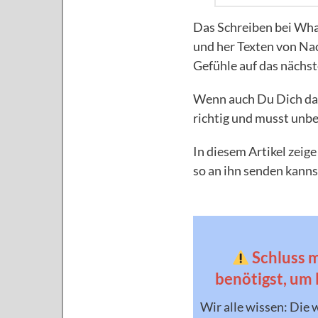
Das Schreiben bei What
und her Texten von Nac
Gefühle auf das nächst
Wenn auch Du Dich dah
richtig und musst unbe
In diesem Artikel zeige
so an ihn senden kanns
Schluss m
benötigst, um
Wir alle wissen: Die 