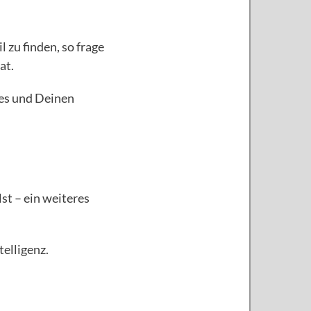
 zu finden, so frage
at.
hes und Deinen
st – ein weiteres
elligenz.