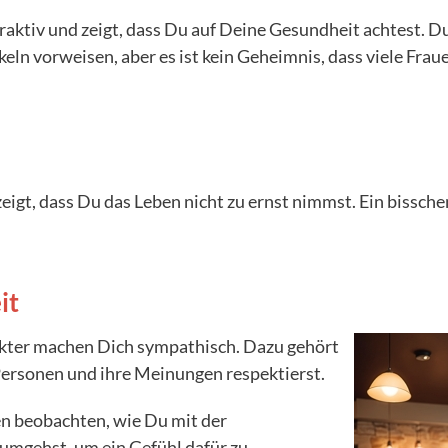
ttraktiv und zeigt, dass Du auf Deine Gesundheit achtest. 
n vorweisen, aber es ist kein Geheimnis, dass viele Frau
eigt, dass Du das Leben nicht zu ernst nimmst. Ein bissc
it
akter machen Dich sympathisch. Dazu gehört
Personen und ihre Meinungen respektierst.
en beobachten, wie Du mit der
umgehst, um ein Gefühl dafür zu