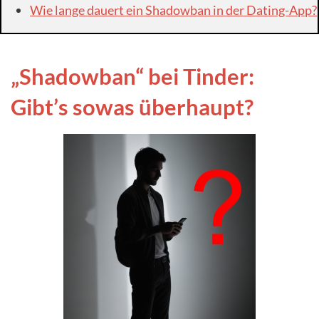
Wie lange dauert ein Shadowban in der Dating-App?
„Shadowban“ bei Tinder:
Gibt’s sowas überhaupt?