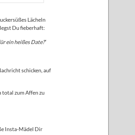
 zuckersüßes Lächeln
legst Du fieberhaft:
ür ein heißes Date?
“
achricht schicken, auf
 total zum Affen zu
ße Insta-Mädel Dir