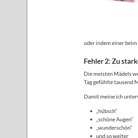
oder indem einer beim 
Fehler 2: Zu star
Die meisten Mädels we
Tag gefühlte tausend M
Damit meine ich unte
„hübsch“
„schöne Augen“
„wunderschön“
und so weiter