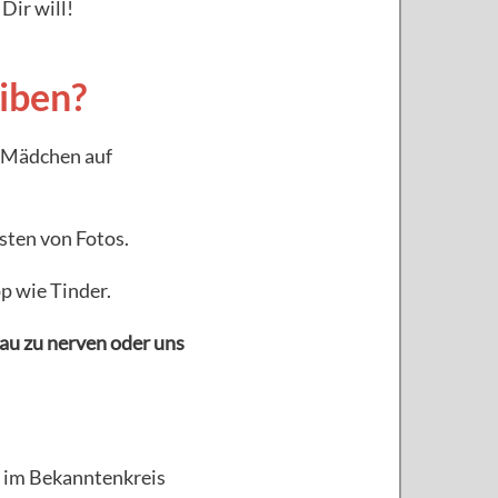
Dir will!
iben?
s Mädchen auf
sten von Fotos.
p wie Tinder.
rau zu nerven oder uns
e im Bekanntenkreis