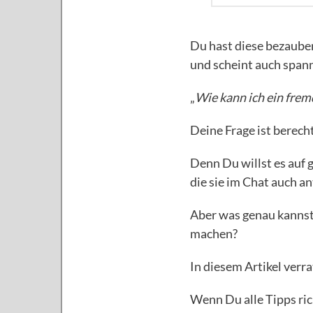
Du hast diese bezauber
und scheint auch spann
„
Wie kann ich ein frem
Deine Frage ist berecht
Denn Du willst es auf 
die sie im Chat auch a
Aber was genau kannst
machen?
In diesem Artikel verr
Wenn Du alle Tipps ric