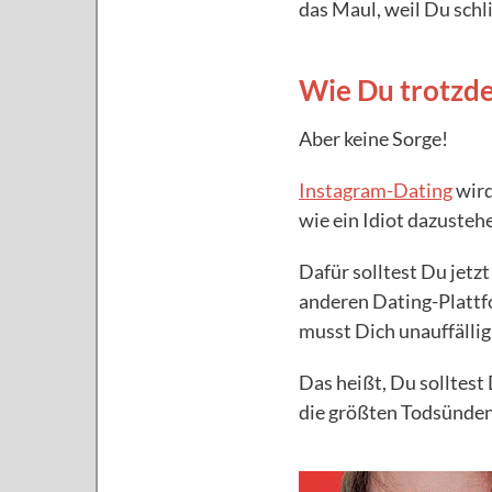
das Maul, weil Du schli
Wie Du trotzd
Aber keine Sorge!
Instagram-Dating
wird
wie ein Idiot dazusteh
Dafür solltest Du jetz
anderen Dating-Plattf
musst Dich unauffällig 
Das heißt, Du solltest
die größten Todsünde