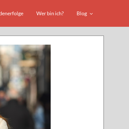
denerfolge
Wer bin ich?
Blog